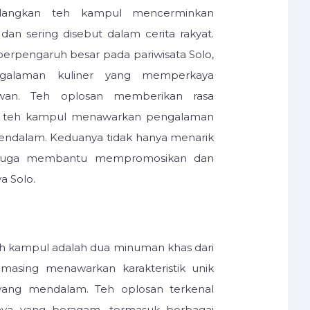
edangkan teh kampul mencerminkan
l dan sering disebut dalam cerita rakyat.
 berpengaruh besar pada pariwisata Solo,
galaman kuliner yang memperkaya
awan. Teh oplosan memberikan rasa
an teh kampul menawarkan pengalaman
 mendalam. Keduanya tidak hanya menarik
i juga membantu mempromosikan dan
a Solo.
eh kampul adalah dua minuman khas dari
masing menawarkan karakteristik unik
 yang mendalam. Teh oplosan terkenal
ya yang beragam, termasuk berbagai