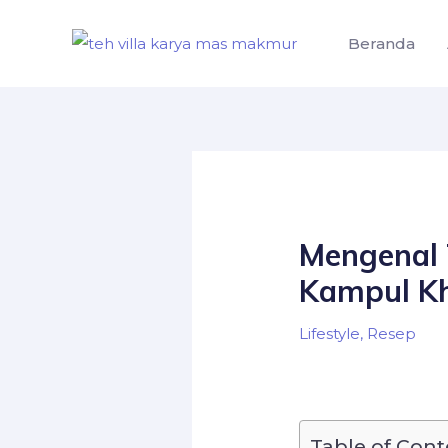
Skip
to
Beranda
content
Mengenal 
Kampul Kh
Lifestyle
,
Resep
Table of Cont