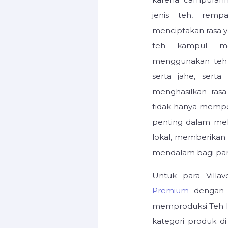
jenis teh, remp
menciptakan rasa y
teh kampul men
menggunakan teh 
serta jahe, sert
menghasilkan ras
tidak hanya memper
penting dalam me
lokal, memberikan
mendalam bagi par
Untuk para Villa
Premium
dengan ku
memproduksi Teh 
kategori produk d