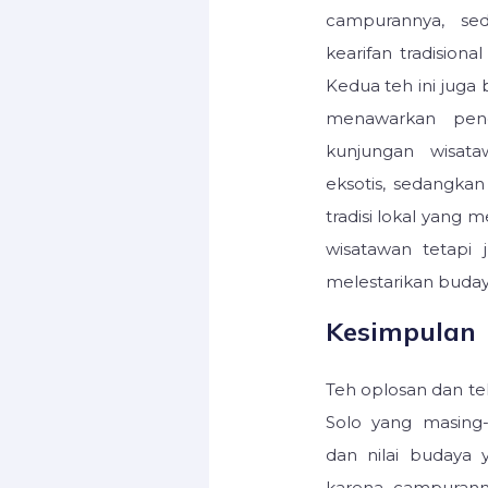
campurannya, s
kearifan tradisiona
Kedua teh ini juga
menawarkan pen
kunjungan wisat
eksotis, sedangk
tradisi lokal yang
wisatawan tetap
melestarikan buday
Kesimpulan
Teh oplosan dan t
Solo yang masing-
dan nilai budaya
karena campurann