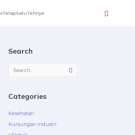
Search
iTetapSatuTehnya
Search
S
e
a
Categories
r
c
Kesehatan
h
Kunjungan Industri
f
o