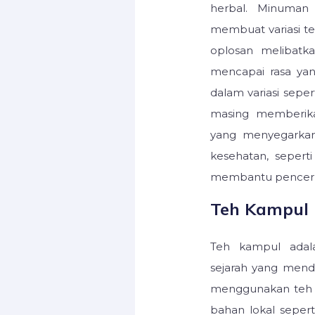
herbal. Minuman i
membuat variasi t
oplosan melibatk
mencapai rasa yan
dalam variasi seper
masing memberika
yang menyegarkan
kesehatan, seper
membantu pencer
Teh Kampul
Teh kampul adal
sejarah yang menda
menggunakan teh 
bahan lokal seper