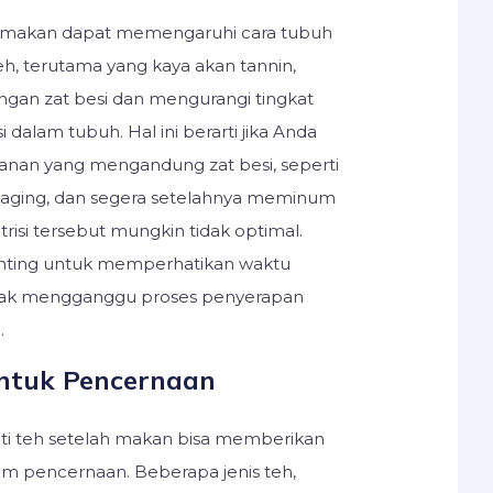
 makan dapat memengaruhi cara tubuh
eh, terutama yang kaya akan tannin,
ngan zat besi dan mengurangi tingkat
 dalam tubuh. Hal ini berarti jika Anda
an yang mengandung zat besi, seperti
 daging, dan segera setelahnya meminum
risi tersebut mungkin tidak optimal.
enting untuk memperhatikan waktu
dak mengganggu proses penyerapan
g.
ntuk Pencernaan
mati teh setelah makan bisa memberikan
em pencernaan. Beberapa jenis teh,