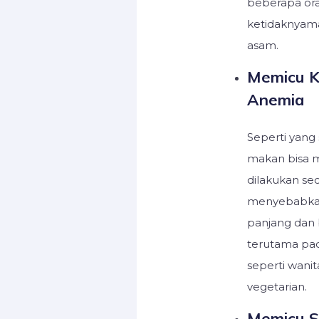
beberapa ora
ketidaknyaman
asam.
Memicu K
Anemia
Seperti yang
makan bisa m
dilakukan sec
menyebabkan
panjang dan 
terutama pad
seperti wani
vegetarian.
Memicu S