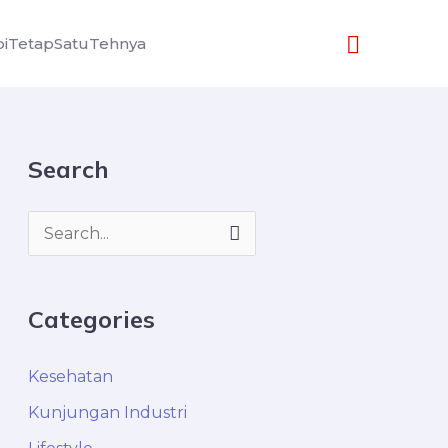
Search
iTetapSatuTehnya
Search
S
e
a
Categories
r
c
Kesehatan
h
Kunjungan Industri
f
o