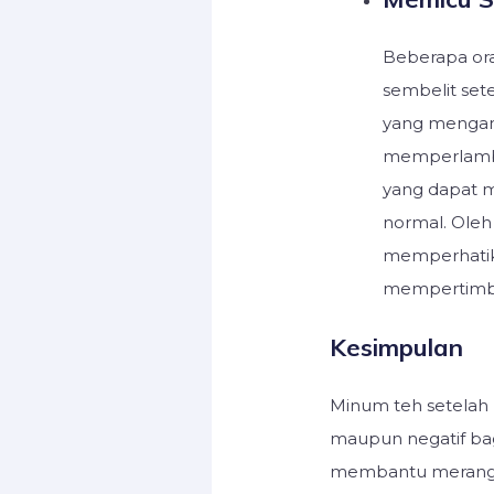
Beberapa or
sembelit set
yang mengand
memperlamba
yang dapat 
normal. Oleh 
memperhatik
mempertimban
Kesimpulan
Minum teh setelah
maupun negatif bag
membantu merangs