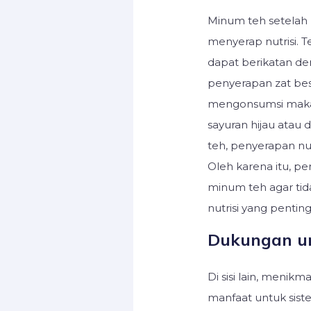
Minum teh setelah
menyerap nutrisi. T
dapat berikatan de
penyerapan zat besi
mengonsumsi makan
sayuran hijau atau
teh, penyerapan nut
Oleh karena itu, p
minum teh agar ti
nutrisi yang pentin
Dukungan u
Di sisi lain, menik
manfaat untuk sist