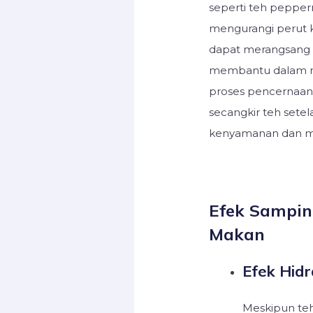
seperti teh pepper
mengurangi perut k
dapat merangsang 
membantu dalam 
proses pencernaan.
secangkir teh set
kenyamanan dan m
Efek Sampin
Makan
Efek Hidr
Meskipun te