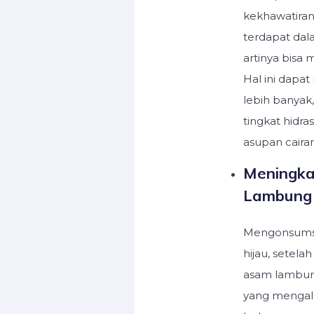
kekhawatiran
terdapat dala
artinya bisa 
Hal ini dapa
lebih banyak
tingkat hidra
asupan cairan
Meningka
Lambung
Mengonsumsi 
hijau, setel
asam lambung
yang mengala