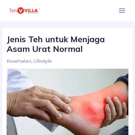
Skip
Main
to
Menu
content
Jenis Teh untuk Menjaga
Asam Urat Normal
Kesehatan
,
Lifestyle