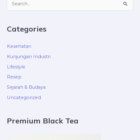
S
e
a
Categories
r
c
Kesehatan
h
Kunjungan Industri
f
Lifestyle
o
Resep
r
Sejarah & Budaya
:
Uncategorized
Premium Black Tea