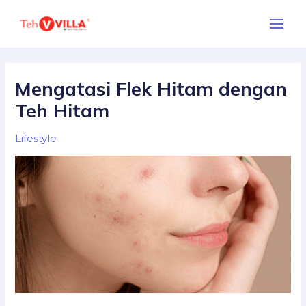
Skip
Main
to
Menu
content
Mengatasi Flek Hitam dengan
Teh Hitam
Lifestyle