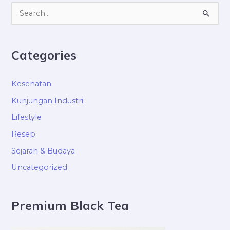
S
e
a
Categories
r
c
Kesehatan
h
Kunjungan Industri
f
Lifestyle
o
Resep
r
Sejarah & Budaya
:
Uncategorized
Premium Black Tea