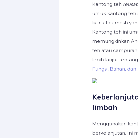
Kantong teh
reusab
untuk kantong teh s
kain atau mesh yan
Kantong teh ini um
memungkinkan And
teh atau campuran 
lebih lanjut tentan
Fungsi, Bahan, da
Keberlanjut
limbah
Menggunakan kant
berkelanjutan. Ini