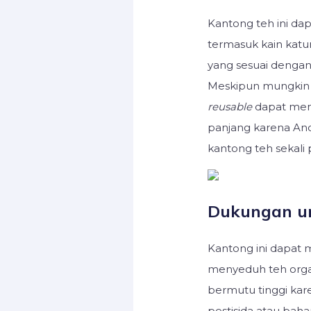
Kantong teh ini dap
termasuk kain katun
yang sesuai dengan
Meskipun mungkin 
reusable
dapat mem
panjang karena An
kantong teh sekali 
Dukungan un
Kantong ini dapat m
menyeduh teh organ
bermutu tinggi ka
pestisida atau baha