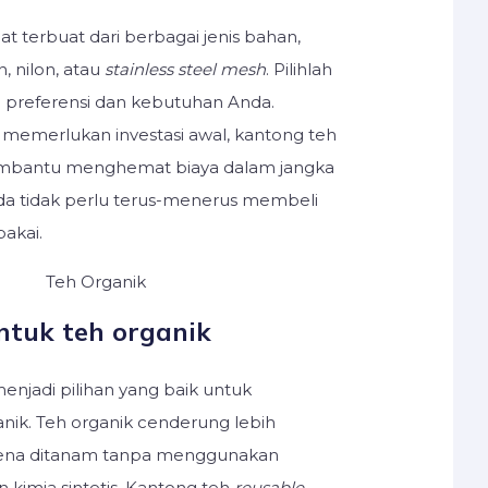
at terbuat dari berbagai jenis bahan,
, nilon, atau
stainless steel mesh
. Pilihlah
 preferensi dan kebutuhan Anda.
memerlukan investasi awal, kantong teh
bantu menghemat biaya dalam jangka
da tidak perlu terus-menerus membeli
pakai.
tuk teh organik
enjadi pilihan yang baik untuk
ik. Teh organik cenderung lebih
rena ditanam tanpa menggunakan
n kimia sintetis. Kantong teh
reusable