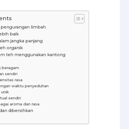
ents
n pengurangan limbah
ebih baik
alam jangka panjang
eh organik
num teh menggunakan kantong
ng beragam
n sendiri
ensitas rasa
engan waktu penyeduhan
 unik
tual sendiri
rbagai aroma dan rasa
dan dibersihkan