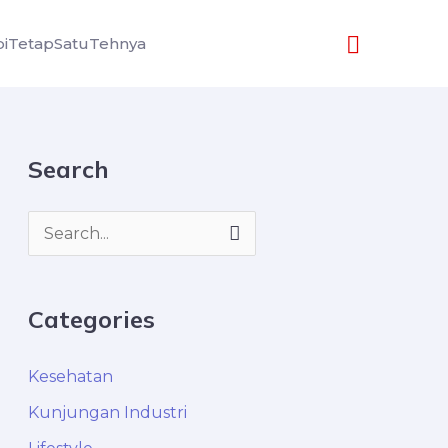
Search
iTetapSatuTehnya
Search
S
e
a
Categories
r
c
Kesehatan
h
Kunjungan Industri
f
o