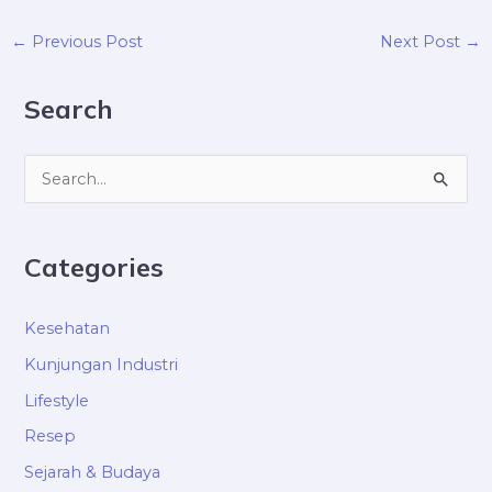
←
→
Previous Post
Next Post
Search
S
e
a
Categories
r
c
Kesehatan
h
Kunjungan Industri
f
Lifestyle
o
Resep
r
Sejarah & Budaya
: