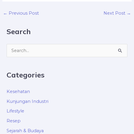
←
→
Previous Post
Next Post
Search
S
e
a
Categories
r
c
Kesehatan
h
Kunjungan Industri
f
Lifestyle
o
Resep
r
Sejarah & Budaya
: