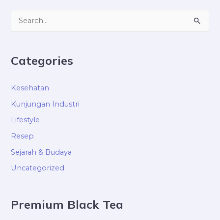
S
e
a
Categories
r
c
Kesehatan
h
Kunjungan Industri
f
Lifestyle
o
Resep
r
Sejarah & Budaya
:
Uncategorized
Premium Black Tea